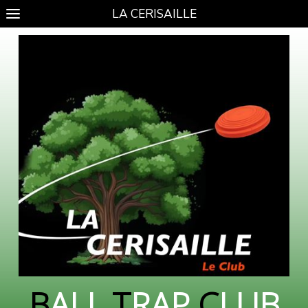
LA CERISAILLE
B
ALL
T
RAP
C
LUB